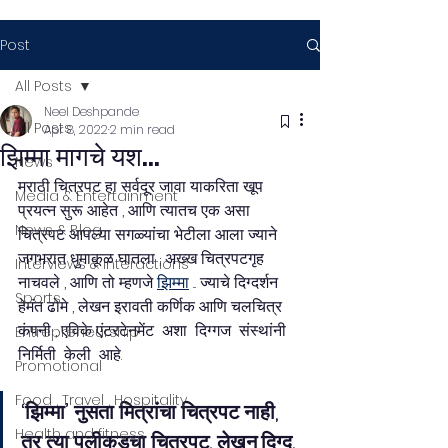
Post
All Posts
Neel Deshpande
All Posts
Apr 8, 2022
2 min read
झिम्मा मागचे यश...
News
मराठी चित्रपट हा सर्वदूर जावा याकरिता खूप 
Media & Entertainment
प्रयत्न सुरू आहेत , आणि त्यातच एक असा 
News & Blog
चित्रपट आपल्या सगळ्यांचा भेटीला आला ज्याने 
जगभरात धुमाकूळ घातला , अख्ख चित्रपटगृह 
Interviews & Interactions
नाचवले , आणि तो म्हणजे 
झिम्मा
 ... ज्याचे दिग्दर्शन 
Sports
हेमंत ढोमे , लेखन इरावती कर्णिक आणि चलचित्र 
कंपनी , एविके एंटरटेनमेंट  अशा  दिग्गज  संस्थांनी 
Entrepreneurship
निर्मिती  केली  आहे. 
Promotional
Food , Travel , Hospitality
‘झिम्मा’ नुसता मित्रांचा चित्रपट नाही, 
Health and fitness
तर त्या पलीकडचा चित्रपट. लेखन,दिग्द. 