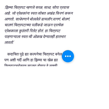
:झिम्मा चित्रपट म्हणजे सरळ, साधा, सोपा प्रवास 
आहे.. जो प्रेक्षकांना स्वतःसोबत अखंड फिरणं करून 
आणतो.. साधेपणाने बोललेले डायलॉग..वागणं, बोलणं, 
चालणं चित्रपटाच्या पलीकडे जाऊन प्रत्येक 
प्रेक्षकाला कुठंतरी रिलेट होतं.. हा चित्रपट 
पाहणाऱ्याला स्वतःची ओळख देण्यातही हातभार 
लावतो."
   कदाचित पुढे ह्या कल्पनेचा चित्रपट बनेल ही , 
पण अशी गर्दी आणि हा झिम्मा चा खेळ ह्या 
चित्रपटबरोबरच साजरा होणार हे नक्की .
      त्यामुळे हक्काने , आनंदाने ,उत्साहाने बगा आणि 
झिम्मा चा खेळ पुन्हा पुन्हा खेळा .....
मला इन्स्टाग्रामवर फॉलो करा -I'm on 
Instagram as @bloggerneel. Install 
the app to follow my photos and 
videos. 