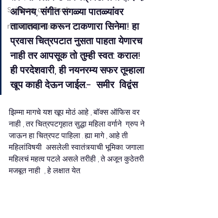
Science and Tech
अभिनय, संगीत सगळ्या पातळ्यांवर 
ताजातवाना करून टाकणारा सिनेमा! हा 
marathi press
प्रवास चित्रपटात नुसता पाहता येणारच 
नाही तर आपसूक तो तुम्ही स्वत: कराल!  
ही परदेशवारी, ही नयनरम्य सफर तूम्हाला 
खूप काही देऊन जाईल.-  समीर  विद्वंस 
झिम्मा मागचे यश खूप मोठं आहे , बॉक्स ऑफिस वर 
नाही , तर चित्रपटगृहात सुद्धा महिला वर्गाने  ग्रुप ने 
जाऊन हा चित्रपट पाहिला . ह्या मागे , आहे ती   
महिलांविषयी  असलेली स्वातंत्र्याची भूमिका. जगाला 
महिलचं महत्व पटले असले तरीही , ते अजून कुठेतरी 
मजबूत नाही  , हे लक्षात येत.