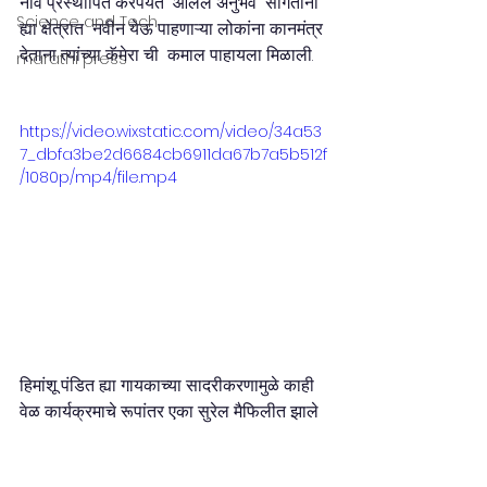
नाव प्रस्थापित करेपर्यंत  आलेले अनुभव  सांगताना 
Science and Tech
ह्या क्षेत्रात  नवीन येऊ पाहणाऱ्या लोकांना कानमंत्र 
देताना त्यांच्या कॅमेरा ची  कमाल पाहायला मिळाली. 
marathi press
https://video.wixstatic.com/video/34a53
7_dbfa3be2d6684cb6911da67b7a5b512f
/1080p/mp4/file.mp4
हिमांशू पंडित ह्या गायकाच्या सादरीकरणामुळे काही 
वेळ कार्यक्रमाचे रूपांतर एका सुरेल मैफिलीत झाले 