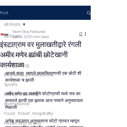
Post
All Posts
Team Stay Featured
All Posts
Jun 19, 2021
1 min read
इंस्टाग्राम वर मुलाखतीद्वारे रंगली
News
अमीर मणेर ह्यांची छोटेखानी
Media & Entertainment
कार्यशाळा
News & Blog
आजचे सत्र  म्हणजे छायाचित्रणाची एक छोटी शी  
Interviews & Interactions
कार्यशाळा च झाली. 
Sports
अमीर मणेर ह्या व्यक्तीने फोटोग्राफी मध्ये नाव का 
Entrepreneurship
कमावले ह्याची एक झलक आज नव्याने अनुभवायला 
Promotional
मिळाली 
Food , Travel , Hospitality
अनेक चढउतार अनुभवताना फोटो ग्राफर म्हणून 
Health and fitness