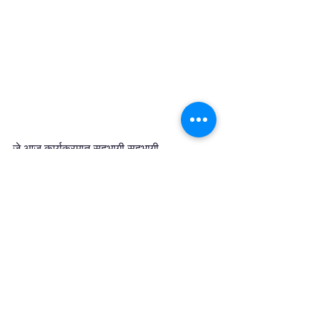
जे आज कार्यक्रमात सहभागी सहभागी
ते खालील लिंक वर जावून आस्वाद घेऊ शकतात 
भाग 1
https://www.instagram.com/tv/CQQ
9PEXjyVN/?utm_medium=copy_link
भाग 2   